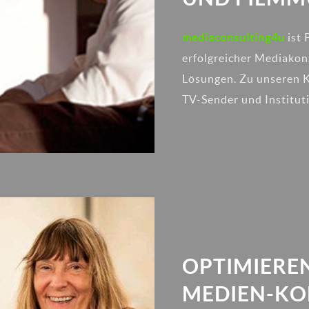
mediaconsulting4u
ist 
erfolgreicher Mediakon
Lösungen. Zu unseren 
TV-Sender und Institut
OPTIMIEREN
MEDIEN-KO