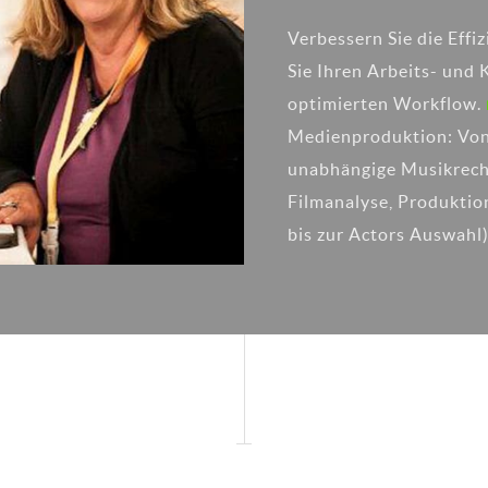
Verbessern Sie die Eff
Sie Ihren Arbeits- und 
optimierten Workflow.
Medienproduktion: Von 
unabhängige Musikrech
Filmanalyse, Produktio
bis zur Actors Auswahl)